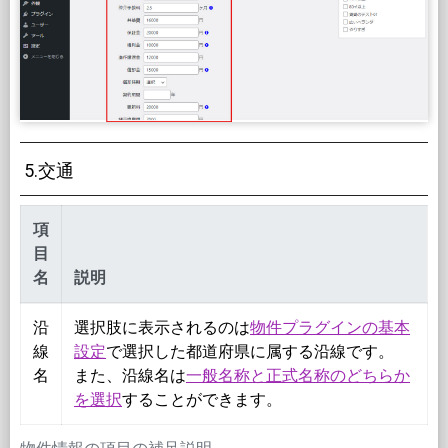
5.交通
項
目
名
説明
沿
選択肢に表示されるのは
物件プラグインの基本
線
設定
で選択した都道府県に属する沿線です。
名
また、沿線名は
一般名称と正式名称のどちらか
を選択
することができます。