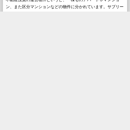
ン、また区分マンションなどの物件に分かれています。サブリー
スは、区分マンション経営では特にメリットが大きくなっていま
す。
その理由は空室リスクを大きく減らせるからです。一棟物件の場
合は物件内の部屋が複数あるので、空室が発生したとしても家賃
収入がゼロになる事はありません。
しかし、区分マンションの場合は空室が発生するとまさに、家賃
収入がゼロ円になってしまいます。空室が発生すれば家賃収入が
途絶えるだけではなく、退去後の清掃費用や広告費も発生するの
で、家賃数ヶ月分の支出が発生することも多いのです。
収支の計算が簡潔になり、確定申告の手間を軽減
できる
数々の不動産物件を運営していると、個別の部屋の収支計算が発
生します。また納税のための確定申告の際には、不動産物件の運
営に伴う様々な経費を計上して帳簿を作成しなくてはいけませ
ん。そのため大きな手間がかかります。確定申告は毎年2月中旬