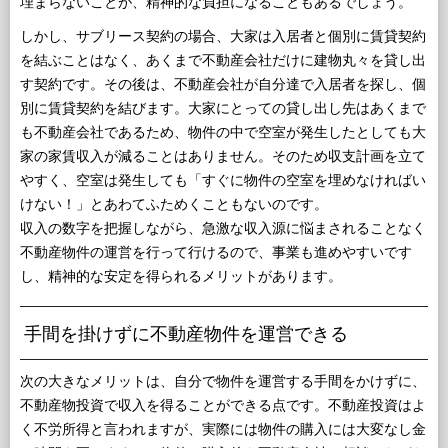
埋まらないことが、精神的な負担になることもあるでしょう。
しかし、サブリース契約の場合、大家は入居者と個別に賃貸契約
を結ぶことはなく、あくまで不動産会社だけに建物丸々を貸し出
す契約です。その後は、不動産会社が自分達で入居者を探し、個
別に賃貸契約を結びます。大家にとっての貸し出し先はあくまで
も不動産会社であるため、物件の中で空室が発生したとしても大
家の家賃収入が減ることはありません。そのため収支計画を立て
やすく、空室は発生しても「すぐに物件の空室を埋めなければい
けない！」とあわてふためくこともないのです。
収入の数字を把握しながら、急激な収入源に悩まされることなく
不動産物件の運営を行って行けるので、事業も進めやすいです
し、精神的な安定を得られるメリットがあります。
手間を掛けずに不動産物件を運営できる
次の大きなメリットは、自分で物件を運営する手間をかけずに、
不動産物投資で収入を得ることができる点です。不動産投資はよ
く不労所得と言われますが、実際には物件の購入には大変なし金