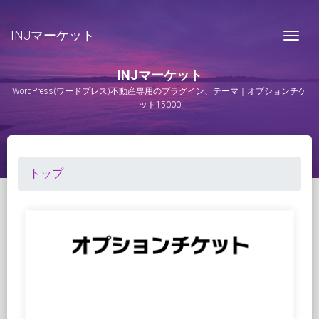
INJマーケット
Togg
INJマーケット
WordPress(ワードプレス)不動産専用のプラグイン、テーマ｜オプションチケ
ット15000
トップ